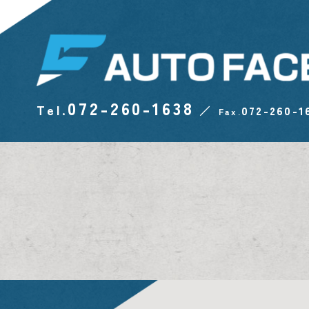
072-260-1638
Tel.
／
072-260-1
Fax.