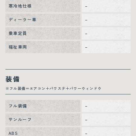
寒冷地仕様
–
ディーラー車
–
乗車定員
–
福祉車両
–
装備
※フル装備＝エアコン＋パワステ＋パワーウィンドウ
フル装備
–
サンルーフ
–
ABS
–