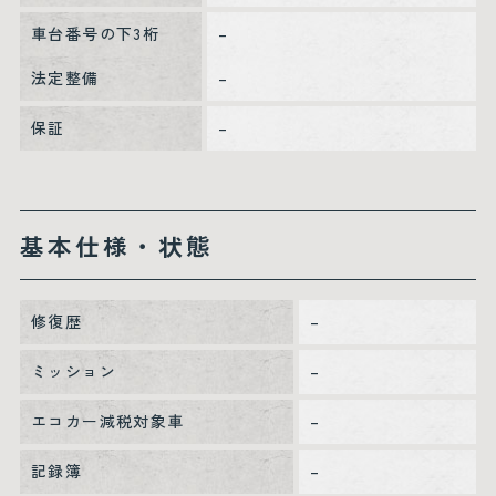
車台番号の下3桁
–
法定整備
–
保証
–
基本仕様・状態
修復歴
–
ミッション
–
エコカー減税対象車
–
記録簿
–