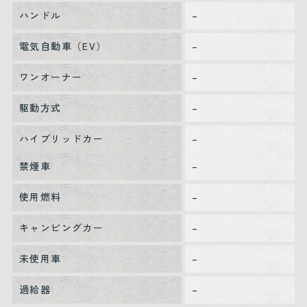
ハンドル
–
電気自動車（EV）
–
ワンオーナー
–
駆動方式
–
ハイブリッドカー
–
禁煙車
–
使用燃料
–
キャンピングカー
–
未使用車
–
過給器
–