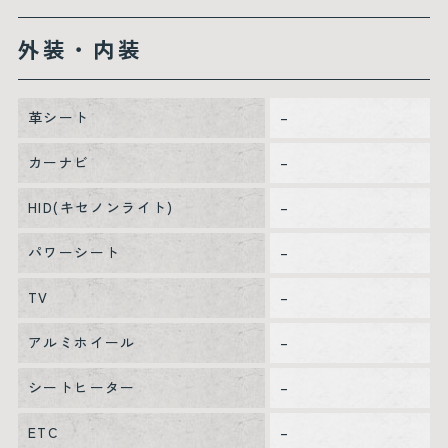
外装・内装
革シート
–
カーナビ
–
HID(キセノンライト)
–
パワーシート
–
TV
–
アルミホイール
–
シートヒーター
–
ETC
–