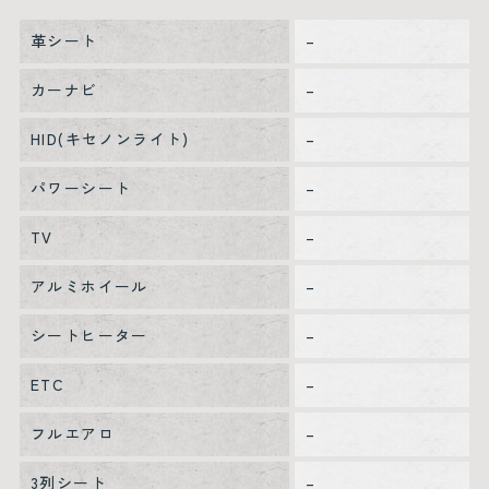
革シート
–
カーナビ
–
HID(キセノンライト)
–
パワーシート
–
TV
–
アルミホイール
–
シートヒーター
–
ETC
–
フルエアロ
–
3列シート
–