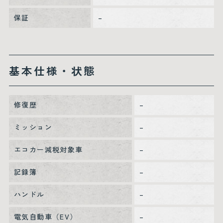
保証
–
基本仕様・状態
修復歴
–
ミッション
–
エコカー減税対象車
–
記録簿
–
ハンドル
–
電気自動車（EV）
–