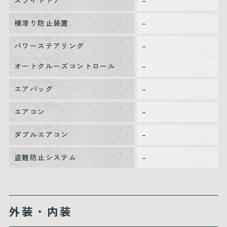
スライドドア
–
横滑り防止装置
–
パワーステアリング
–
オートクルーズコントロール
–
エアバッグ
–
エアコン
–
ダブルエアコン
–
盗難防止システム
–
外装・内装