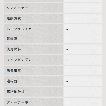
ワンオーナー
–
駆動方式
–
ハイブリッドカー
–
禁煙車
–
使用燃料
–
キャンピングカー
–
未使用車
–
過給器
–
寒冷地仕様
–
ディーラー車
–