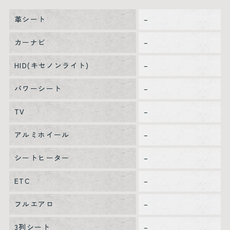
革シート
–
カーナビ
–
HID(キセノンライト)
–
パワーシート
–
TV
–
アルミホイール
–
シートヒーター
–
ETC
–
フルエアロ
–
3列シート
–