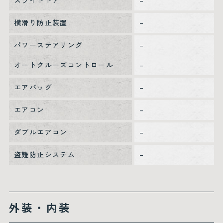
スライドドア
–
横滑り防止装置
–
パワーステアリング
–
オートクルーズコントロール
–
エアバッグ
–
エアコン
–
ダブルエアコン
–
盗難防止システム
–
外装・内装