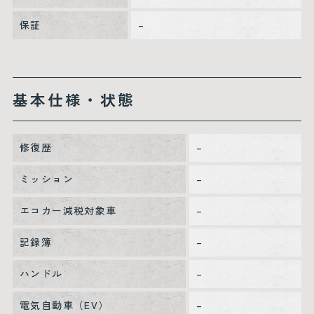
保証
–
基本仕様・状態
修復歴
–
ミッション
–
エコカー減税対象車
–
記録簿
–
ハンドル
–
電気自動車（EV）
–