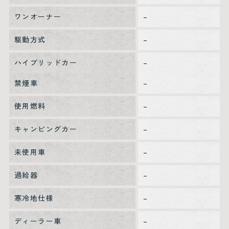
ワンオーナー
–
駆動方式
–
ハイブリッドカー
–
禁煙車
–
使用燃料
–
キャンピングカー
–
未使用車
–
過給器
–
寒冷地仕様
–
ディーラー車
–