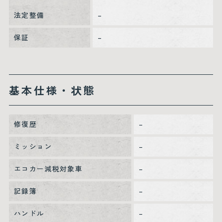
法定整備
–
保証
–
基本仕様・状態
修復歴
–
ミッション
–
エコカー減税対象車
–
記録簿
–
ハンドル
–