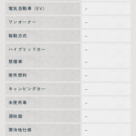
電気自動車（EV）
–
ワンオーナー
–
駆動方式
–
ハイブリッドカー
–
禁煙車
–
使用燃料
–
キャンピングカー
–
未使用車
–
過給器
–
寒冷地仕様
–