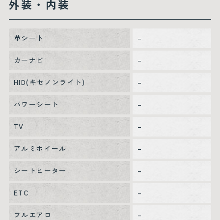
外装・内装
革シート
–
カーナビ
–
HID(キセノンライト)
–
パワーシート
–
TV
–
アルミホイール
–
シートヒーター
–
ETC
–
フルエアロ
–