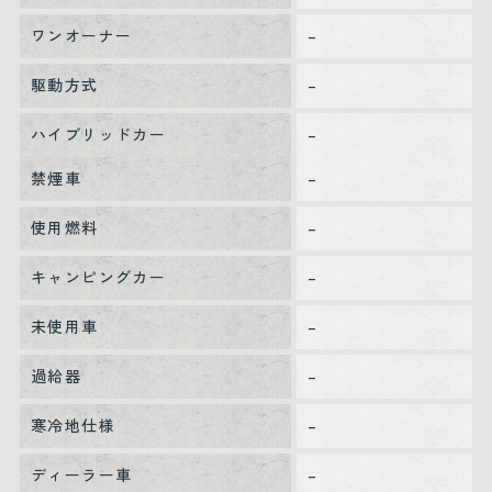
ワンオーナー
–
駆動方式
–
ハイブリッドカー
–
禁煙車
–
使用燃料
–
キャンピングカー
–
未使用車
–
過給器
–
寒冷地仕様
–
ディーラー車
–