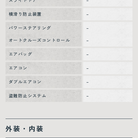
スライドドア
–
横滑り防止装置
–
パワーステアリング
–
オートクルーズコントロール
–
エアバッグ
–
エアコン
–
ダブルエアコン
–
盗難防止システム
–
外装・内装