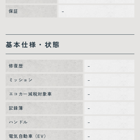
保証
–
基本仕様・状態
修復歴
–
ミッション
–
エコカー減税対象車
–
記録簿
–
ハンドル
–
電気自動車（EV）
–