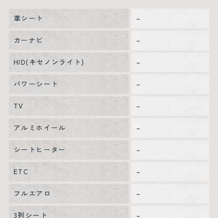
革シート
–
カーナビ
–
HID(キセノンライト)
–
パワーシート
–
TV
–
アルミホイール
–
シートヒーター
–
ETC
–
フルエアロ
–
3列シート
–