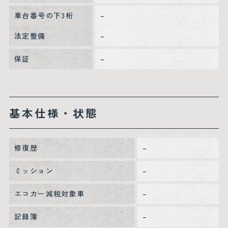
車台番号の下3桁
–
法定整備
–
保証
–
基本仕様・状態
修復歴
–
ミッション
–
エコカー減税対象車
–
記録簿
–