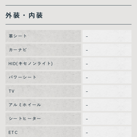
外装・内装
革シート
–
カーナビ
–
HID(キセノンライト)
–
パワーシート
–
TV
–
アルミホイール
–
シートヒーター
–
ETC
–