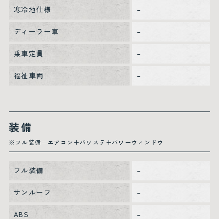
寒冷地仕様
–
ディーラー車
–
乗車定員
–
福祉車両
–
装備
※フル装備＝エアコン＋パワステ＋パワーウィンドウ
フル装備
–
サンルーフ
–
ABS
–