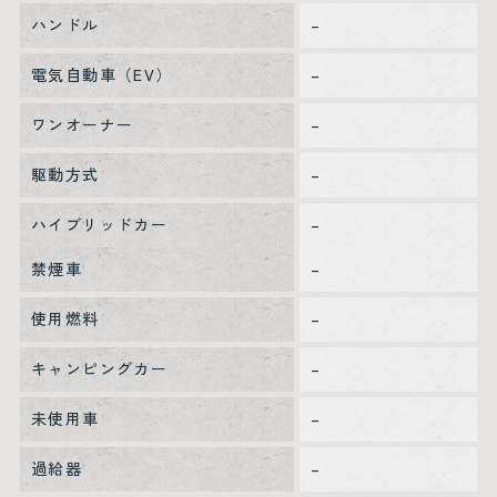
ハンドル
–
電気自動車（EV）
–
ワンオーナー
–
駆動方式
–
ハイブリッドカー
–
禁煙車
–
使用燃料
–
キャンピングカー
–
未使用車
–
過給器
–