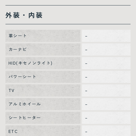
外装・内装
革シート
–
カーナビ
–
HID(キセノンライト)
–
パワーシート
–
TV
–
アルミホイール
–
シートヒーター
–
ETC
–