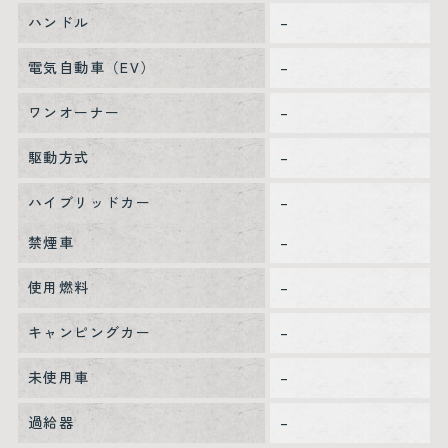
ハンドル
–
電気自動車（EV）
–
ワンオーナー
–
駆動方式
–
ハイブリッドカー
–
禁煙車
–
使用燃料
–
キャンピングカー
–
未使用車
–
過給器
–