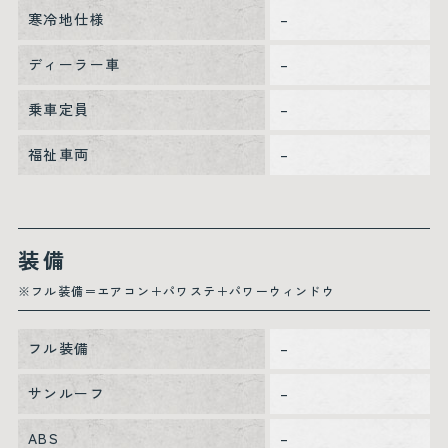
寒冷地仕様
–
ディーラー車
–
乗車定員
–
福祉車両
–
装備
※フル装備＝エアコン＋パワステ＋パワーウィンドウ
フル装備
–
サンルーフ
–
ABS
–