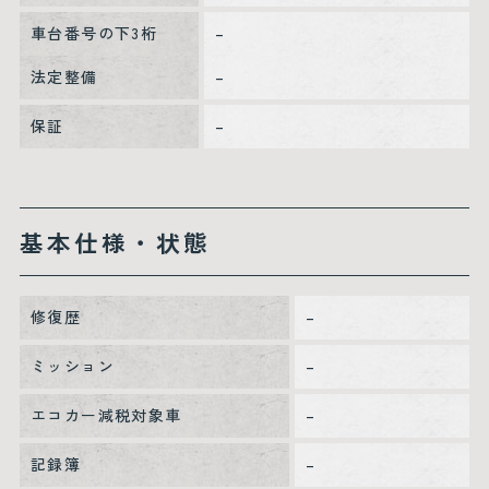
車台番号の下3桁
–
法定整備
–
保証
–
基本仕様・状態
修復歴
–
ミッション
–
エコカー減税対象車
–
記録簿
–