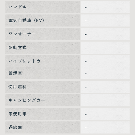
ハンドル
–
電気自動車（EV）
–
ワンオーナー
–
駆動方式
–
ハイブリッドカー
–
禁煙車
–
使用燃料
–
キャンピングカー
–
未使用車
–
過給器
–