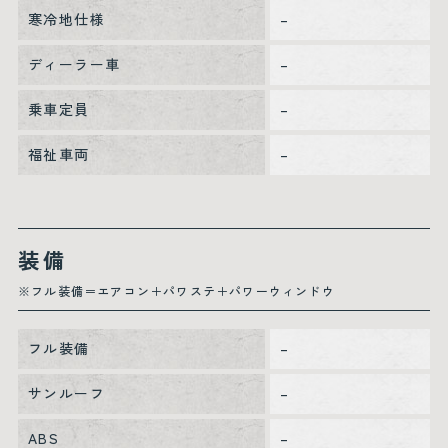
寒冷地仕様
–
ディーラー車
–
乗車定員
–
福祉車両
–
装備
※フル装備＝エアコン＋パワステ＋パワーウィンドウ
フル装備
–
サンルーフ
–
ABS
–