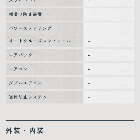
スライドドア
–
横滑り防止装置
–
パワーステアリング
–
オートクルーズコントロール
–
エアバッグ
–
エアコン
–
ダブルエアコン
–
盗難防止システム
–
外装・内装