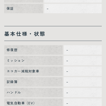
保証
–
基本仕様・状態
修復歴
–
ミッション
–
エコカー減税対象車
–
記録簿
–
ハンドル
–
電気自動車（EV）
–