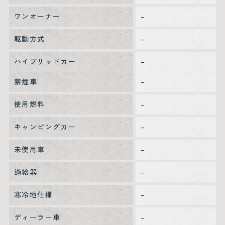
ワンオーナー
–
駆動方式
–
ハイブリッドカー
–
禁煙車
–
使用燃料
–
キャンピングカー
–
未使用車
–
過給器
–
寒冷地仕様
–
ディーラー車
–