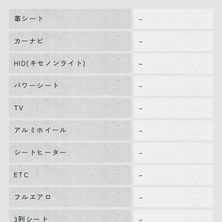
革シート
–
カーナビ
–
HID(キセノンライト)
–
パワーシート
–
TV
–
アルミホイール
–
シートヒーター
–
ETC
–
フルエアロ
–
3列シート
–