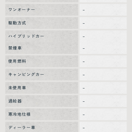
ワンオーナー
–
駆動方式
–
ハイブリッドカー
–
禁煙車
–
使用燃料
–
キャンピングカー
–
未使用車
–
過給器
–
寒冷地仕様
–
ディーラー車
–