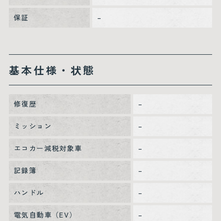
保証
–
基本仕様・状態
修復歴
–
ミッション
–
エコカー減税対象車
–
記録簿
–
ハンドル
–
電気自動車（EV）
–