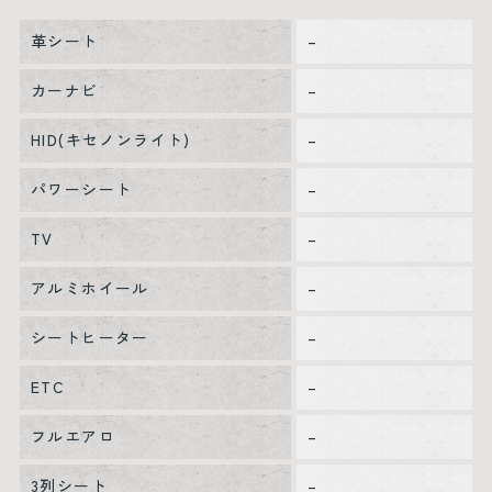
革シート
–
カーナビ
–
HID(キセノンライト)
–
パワーシート
–
TV
–
アルミホイール
–
シートヒーター
–
ETC
–
フルエアロ
–
3列シート
–