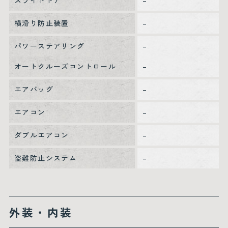
スライドドア
–
横滑り防止装置
–
パワーステアリング
–
オートクルーズコントロール
–
エアバッグ
–
エアコン
–
ダブルエアコン
–
盗難防止システム
–
外装・内装