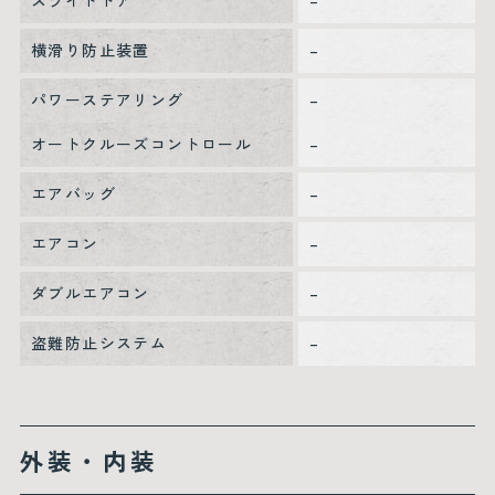
スライドドア
–
横滑り防止装置
–
パワーステアリング
–
オートクルーズコントロール
–
エアバッグ
–
エアコン
–
ダブルエアコン
–
盗難防止システム
–
外装・内装