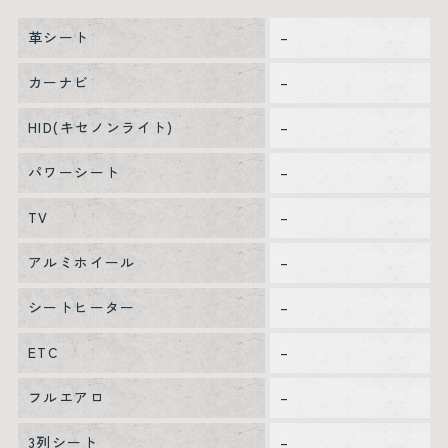
革シート
–
カーナビ
–
HID(キセノンライト)
–
パワーシート
–
TV
–
アルミホイール
–
シートヒーター
–
ETC
–
フルエアロ
–
3列シート
–