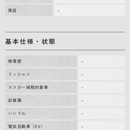
保証
–
基本仕様・状態
修復歴
–
ミッション
–
エコカー減税対象車
–
記録簿
–
ハンドル
–
電気自動車（EV）
–