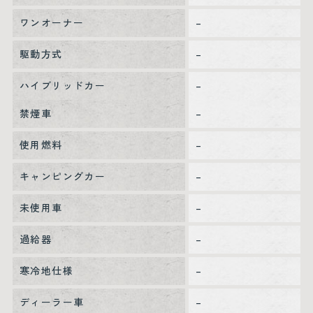
ワンオーナー
–
駆動方式
–
ハイブリッドカー
–
禁煙車
–
使用燃料
–
キャンピングカー
–
未使用車
–
過給器
–
寒冷地仕様
–
ディーラー車
–