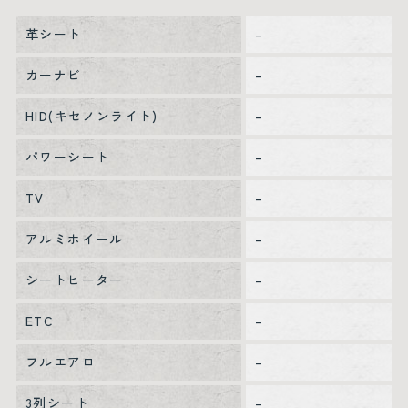
革シート
–
カーナビ
–
HID(キセノンライト)
–
パワーシート
–
TV
–
アルミホイール
–
シートヒーター
–
ETC
–
フルエアロ
–
3列シート
–