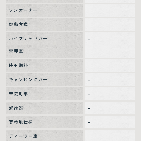
ワンオーナー
–
駆動方式
–
ハイブリッドカー
–
禁煙車
–
使用燃料
–
キャンピングカー
–
未使用車
–
過給器
–
寒冷地仕様
–
ディーラー車
–