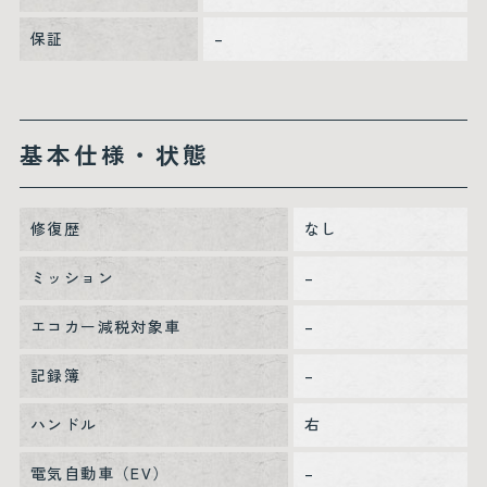
保証
–
基本仕様・状態
修復歴
なし
ミッション
–
エコカー減税対象車
–
記録簿
–
ハンドル
右
電気自動車（EV）
–