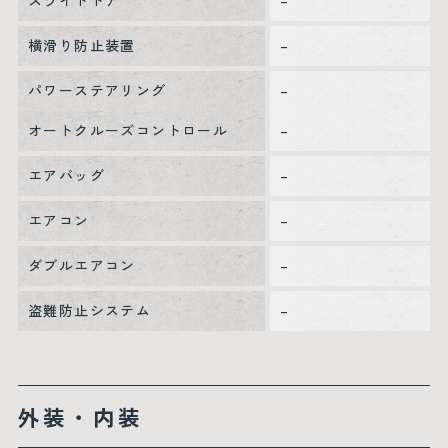
スライドドア
–
横滑り防止装置
–
パワーステアリング
–
オートクルーズコントロール
–
エアバッグ
–
エアコン
–
ダブルエアコン
–
盗難防止システム
–
外装・内装