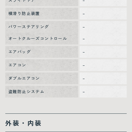
スライドドア
–
横滑り防止装置
–
パワーステアリング
–
オートクルーズコントロール
–
エアバッグ
–
エアコン
–
ダブルエアコン
–
盗難防止システム
–
外装・内装