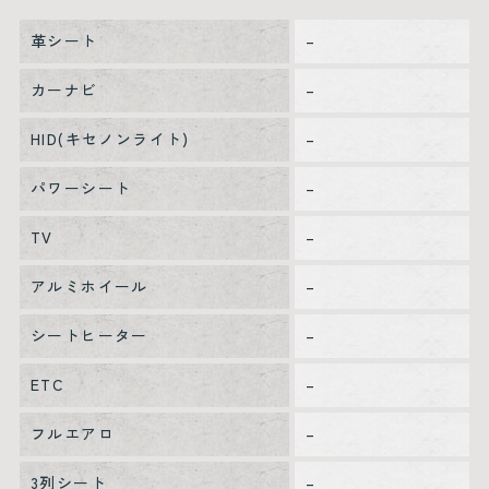
革シート
–
カーナビ
–
HID(キセノンライト)
–
パワーシート
–
TV
–
アルミホイール
–
シートヒーター
–
ETC
–
フルエアロ
–
3列シート
–