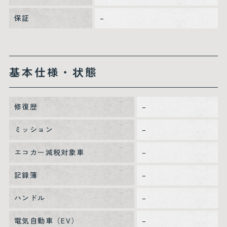
保証
–
基本仕様・状態
修復歴
–
ミッション
–
エコカー減税対象車
–
記録簿
–
ハンドル
–
電気自動車（EV）
–