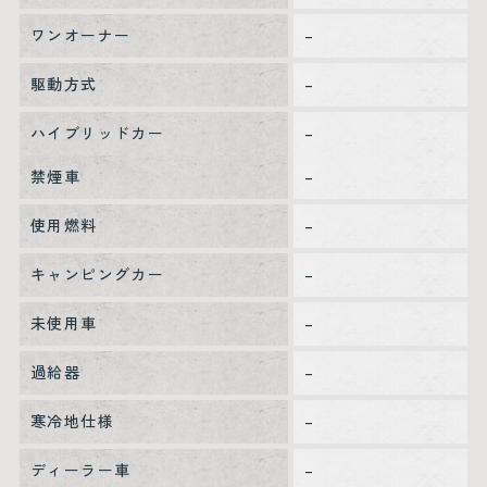
ワンオーナー
–
駆動方式
–
ハイブリッドカー
–
禁煙車
–
使用燃料
–
キャンピングカー
–
未使用車
–
過給器
–
寒冷地仕様
–
ディーラー車
–