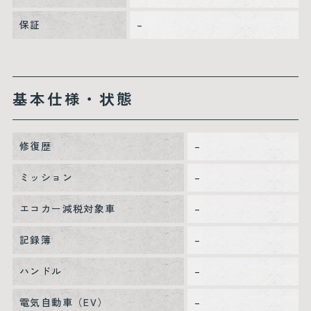
保証
–
基本仕様・状態
修復歴
–
ミッション
–
エコカー減税対象車
–
記録簿
–
ハンドル
–
電気自動車（EV）
–