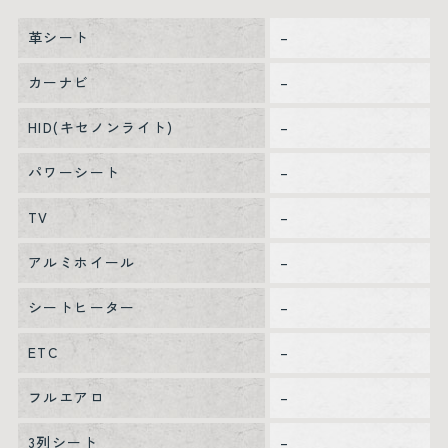
革シート
–
カーナビ
–
HID(キセノンライト)
–
パワーシート
–
TV
–
アルミホイール
–
シートヒーター
–
ETC
–
フルエアロ
–
3列シート
–