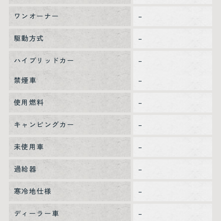
ワンオーナー
–
駆動方式
–
ハイブリッドカー
–
禁煙車
–
使用燃料
–
キャンピングカー
–
未使用車
–
過給器
–
寒冷地仕様
–
ディーラー車
–