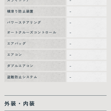
スライドドア
–
横滑り防止装置
–
パワーステアリング
–
オートクルーズコントロール
–
エアバッグ
–
エアコン
–
ダブルエアコン
–
盗難防止システム
–
外装・内装