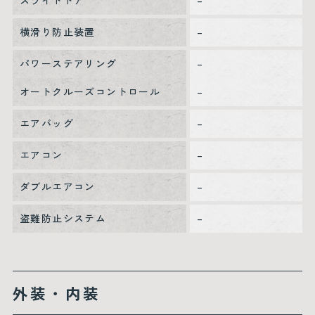
スライドドア
–
横滑り防止装置
–
パワーステアリング
–
オートクルーズコントロール
–
エアバッグ
–
エアコン
–
ダブルエアコン
–
盗難防止システム
–
外装・内装