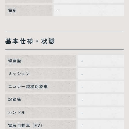
保証
–
基本仕様・状態
修復歴
–
ミッション
–
エコカー減税対象車
–
記録簿
–
ハンドル
–
電気自動車（EV）
–