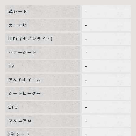
革シート
–
カーナビ
–
HID(キセノンライト)
–
パワーシート
–
TV
–
アルミホイール
–
シートヒーター
–
ETC
–
フルエアロ
–
3列シート
–