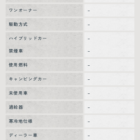
ワンオーナー
–
駆動方式
–
ハイブリッドカー
–
禁煙車
–
使用燃料
–
キャンピングカー
–
未使用車
–
過給器
–
寒冷地仕様
–
ディーラー車
–