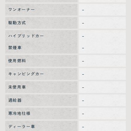
ワンオーナー
–
駆動方式
–
ハイブリッドカー
–
禁煙車
–
使用燃料
–
キャンピングカー
–
未使用車
–
過給器
–
寒冷地仕様
–
ディーラー車
–