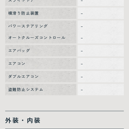
スライドドア
–
横滑り防止装置
–
パワーステアリング
–
オートクルーズコントロール
–
エアバッグ
–
エアコン
–
ダブルエアコン
–
盗難防止システム
–
外装・内装