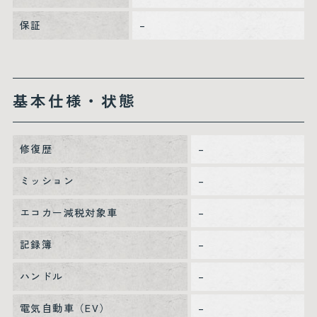
保証
–
基本仕様・状態
修復歴
–
ミッション
–
エコカー減税対象車
–
記録簿
–
ハンドル
–
電気自動車（EV）
–