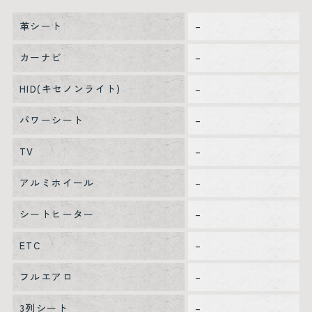
革シート
–
カーナビ
–
HID(キセノンライト)
–
パワーシート
–
TV
–
アルミホイール
–
シートヒーター
–
ETC
–
フルエアロ
–
3列シート
–