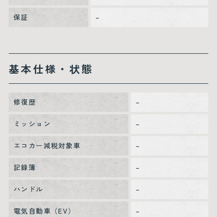
保証
–
基本仕様・状態
修復歴
–
ミッション
–
エコカー減税対象車
–
記録簿
–
ハンドル
–
電気自動車（EV）
–