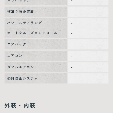
スライドドア
–
横滑り防止装置
–
パワーステアリング
–
オートクルーズコントロール
–
エアバッグ
–
エアコン
–
ダブルエアコン
–
盗難防止システム
–
外装・内装