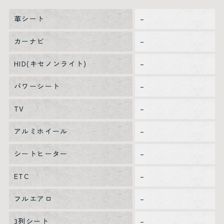
革シート
–
カーナビ
–
HID(キセノンライト)
–
パワーシート
–
TV
–
アルミホイール
–
シートヒーター
–
ETC
–
フルエアロ
–
3列シート
–