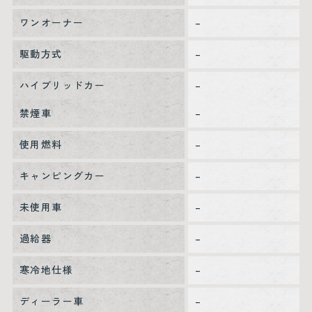
ワンオーナー
–
駆動方式
–
ハイブリッドカー
–
禁煙車
–
使用燃料
–
キャンピングカー
–
未使用車
–
過給器
–
寒冷地仕様
–
ディーラー車
–