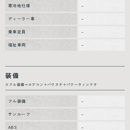
寒冷地仕様
–
ディーラー車
–
乗車定員
–
福祉車両
–
装備
※フル装備＝エアコン＋パワステ＋パワーウィンドウ
フル装備
–
サンルーフ
–
ABS
–