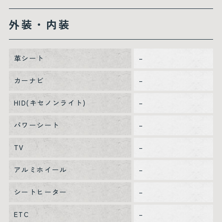
外装・内装
革シート
–
カーナビ
–
HID(キセノンライト)
–
パワーシート
–
TV
–
アルミホイール
–
シートヒーター
–
ETC
–