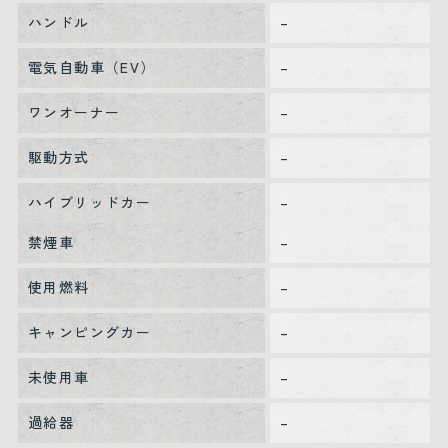
ハンドル
–
電気自動車（EV）
–
ワンオーナー
–
駆動方式
–
ハイブリッドカー
–
禁煙車
–
使用燃料
–
キャンピングカー
–
未使用車
–
過給器
–