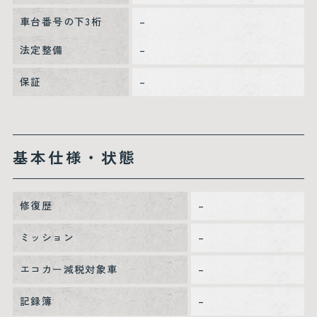
車台番号の下3桁
–
法定整備
–
保証
–
基本仕様・状態
修復歴
–
ミッション
–
エコカー減税対象車
–
記録簿
–