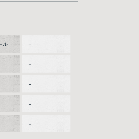
ール
–
–
–
–
–