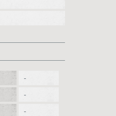
–
–
–