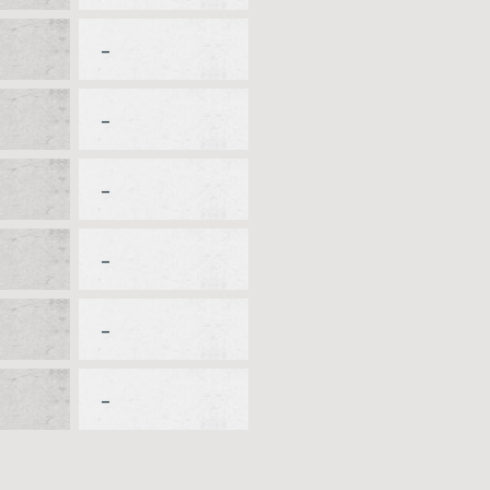
–
–
–
–
–
–