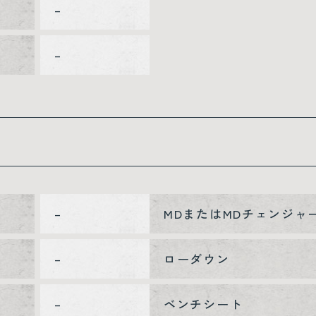
–
–
–
MDまたはMDチェンジャ
–
ローダウン
–
ベンチシート