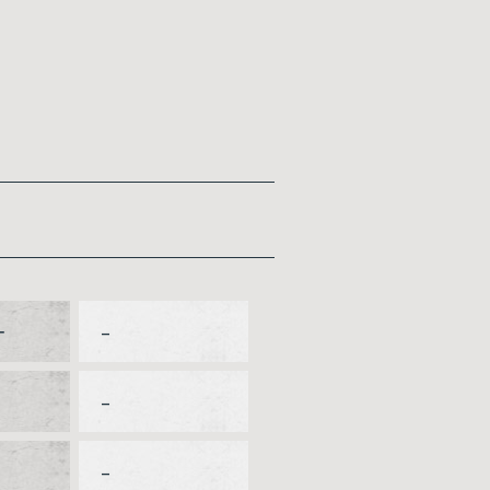
ー
–
–
–