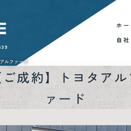
ホー
自社
639
アルファード
【ご成約】トヨタアル
ァード