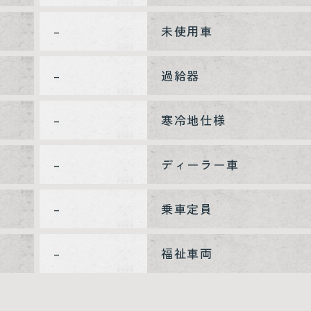
–
未使用車
–
過給器
–
寒冷地仕様
–
ディーラー車
–
乗車定員
–
福祉車両