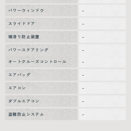
パワーウィンドウ
–
スライドドア
–
横滑り防止装置
–
パワーステアリング
–
オートクルーズコントロール
–
エアバッグ
–
エアコン
–
ダブルエアコン
–
盗難防止システム
–