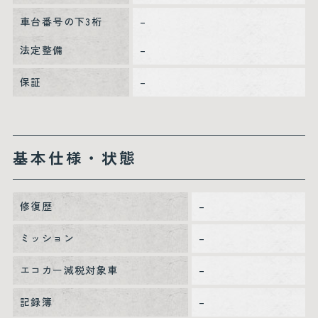
車台番号の下3桁
–
法定整備
–
保証
–
基本仕様・状態
修復歴
–
ミッション
–
エコカー減税対象車
–
記録簿
–