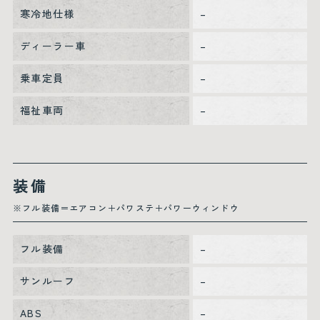
寒冷地仕様
–
ディーラー車
–
乗車定員
–
福祉車両
–
装備
※フル装備＝エアコン＋パワステ＋パワーウィンドウ
フル装備
–
サンルーフ
–
ABS
–