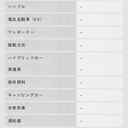
ハンドル
–
電気自動車（EV）
–
ワンオーナー
–
駆動方式
–
ハイブリッドカー
–
禁煙車
–
使用燃料
–
キャンピングカー
–
未使用車
–
過給器
–