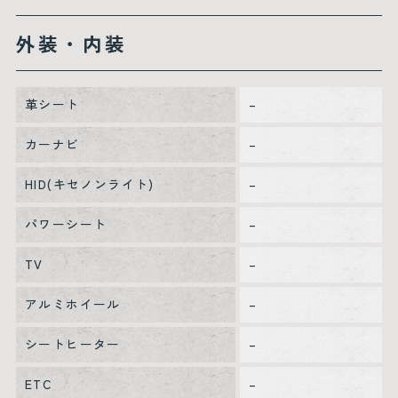
外装・内装
革シート
–
カーナビ
–
HID(キセノンライト)
–
パワーシート
–
TV
–
アルミホイール
–
シートヒーター
–
ETC
–