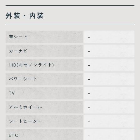
外装・内装
革シート
–
カーナビ
–
HID(キセノンライト)
–
パワーシート
–
TV
–
アルミホイール
–
シートヒーター
–
ETC
–