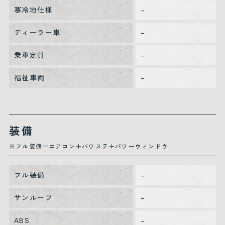
寒冷地仕様
–
ディーラー車
–
乗車定員
–
福祉車両
–
装備
※フル装備＝エアコン＋パワステ＋パワーウィンドウ
フル装備
–
サンルーフ
–
ABS
–