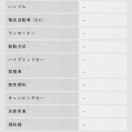
ハンドル
–
電気自動車（EV）
–
ワンオーナー
–
駆動方式
–
ハイブリッドカー
–
禁煙車
–
使用燃料
–
キャンピングカー
–
未使用車
–
過給器
–