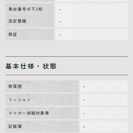
車台番号の下3桁
–
法定整備
–
保証
–
基本仕様・状態
修復歴
–
ミッション
–
エコカー減税対象車
–
記録簿
–