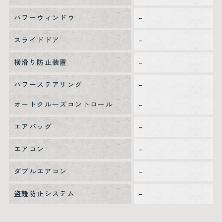
パワーウィンドウ
–
スライドドア
–
横滑り防止装置
–
パワーステアリング
–
オートクルーズコントロール
–
エアバッグ
–
エアコン
–
ダブルエアコン
–
盗難防止システム
–