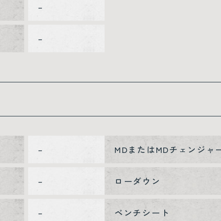
–
–
–
MDまたはMDチェンジャ
–
ローダウン
–
ベンチシート