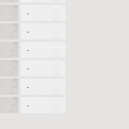
–
–
–
–
–
–