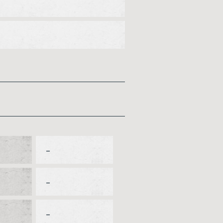
–
–
–