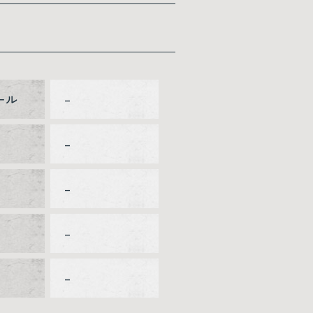
ール
–
–
–
–
–