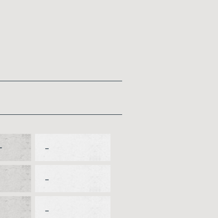
ー
–
–
–