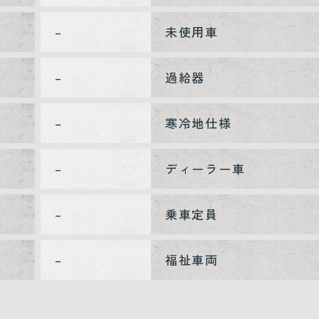
–
未使用車
–
過給器
–
寒冷地仕様
–
ディーラー車
–
乗車定員
–
福祉車両