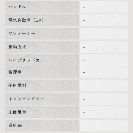
ハンドル
–
電気自動車（EV）
–
ワンオーナー
–
駆動方式
–
ハイブリッドカー
–
禁煙車
–
使用燃料
–
キャンピングカー
–
未使用車
–
過給器
–