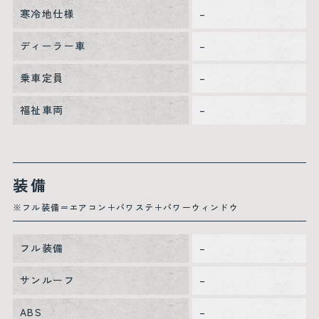
寒冷地仕様
–
ディーラー車
–
乗車定員
–
福祉車両
–
装備
※フル装備＝エアコン＋パワステ＋パワーウィンドウ
フル装備
–
サンルーフ
–
ABS
–