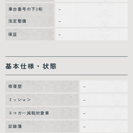
車台番号の下3桁
–
法定整備
–
保証
–
基本仕様・状態
修復歴
–
ミッション
–
エコカー減税対象車
–
記録簿
–