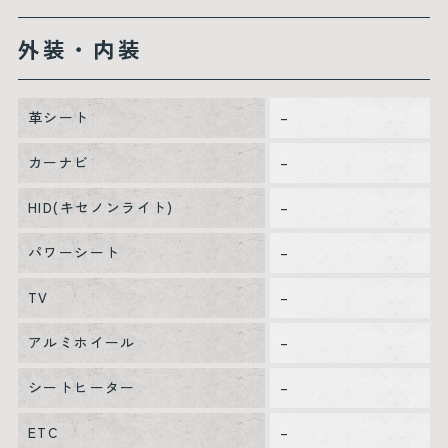
外装・内装
革シート
–
カーナビ
–
HID(キセノンライト)
–
パワーシート
–
TV
–
アルミホイール
–
シートヒーター
–
ETC
–