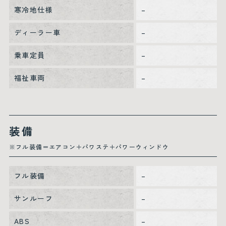
寒冷地仕様
–
ディーラー車
–
乗車定員
–
福祉車両
–
装備
※フル装備＝エアコン＋パワステ＋パワーウィンドウ
フル装備
–
サンルーフ
–
ABS
–