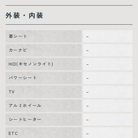
外装・内装
革シート
–
カーナビ
–
HID(キセノンライト)
–
パワーシート
–
TV
–
アルミホイール
–
シートヒーター
–
ETC
–