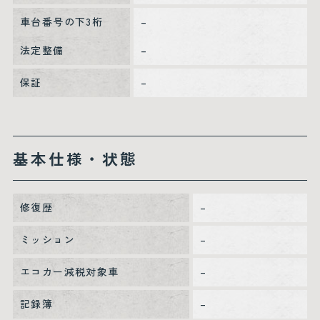
車台番号の下3桁
–
法定整備
–
保証
–
基本仕様・状態
修復歴
–
ミッション
–
エコカー減税対象車
–
記録簿
–