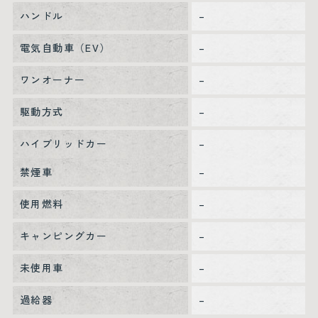
ハンドル
–
電気自動車（EV）
–
ワンオーナー
–
駆動方式
–
ハイブリッドカー
–
禁煙車
–
使用燃料
–
キャンピングカー
–
未使用車
–
過給器
–