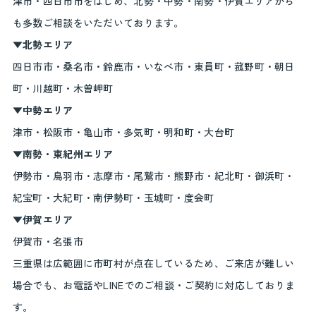
津市・四日市市をはじめ、北勢・中勢・南勢・伊賀エリアから
も多数ご相談をいただいております。
▼北勢エリア
四日市市・桑名市・鈴鹿市・いなべ市・東員町・菰野町・朝日
町・川越町・木曽岬町
▼中勢エリア
津市・松阪市・亀山市・多気町・明和町・大台町
▼南勢・東紀州エリア
伊勢市・鳥羽市・志摩市・尾鷲市・熊野市・紀北町・御浜町・
紀宝町・大紀町・南伊勢町・玉城町・度会町
▼伊賀エリア
伊賀市・名張市
三重県は広範囲に市町村が点在しているため、ご来店が難しい
場合でも、お電話やLINEでのご相談・ご契約に対応しておりま
す。