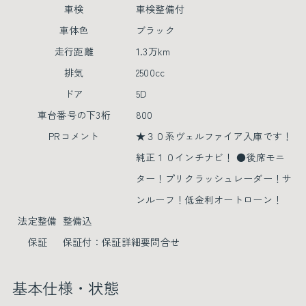
車検
車検整備付
車体色
ブラック
走行距離
1.3万km
排気
2500cc
ドア
5D
車台番号の下3桁
800
PRコメント
★３０系ヴェルファイア入庫です！
純正１０インチナビ！ ●後席モニ
ター！プリクラッシュレーダー！サ
ンルーフ！低金利オートローン！
法定整備
整備込
保証
保証付：保証詳細要問合せ
基本仕様・状態