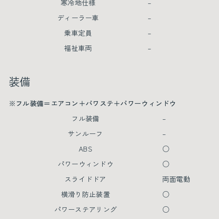
寒冷地仕様
–
ディーラー車
–
乗車定員
–
福祉車両
–
装備
※フル装備＝エアコン＋パワステ＋パワーウィンドウ
フル装備
–
サンルーフ
–
ABS
○
パワーウィンドウ
○
スライドドア
両面電動
横滑り防止装置
○
パワーステアリング
○