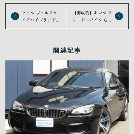
トヨタ ヴェルファ
【御成約】ホンダ フ
イアハイブリッド
リードスパイク Ｇ
ＺＲ アドミレイシ
ジャストセレクショ
ョンエアロ １９イ
ン ナビ ＥＴＣ
ンチアルミ ８イン
ＨＩＤヘッドライト
関連記事
チナビ