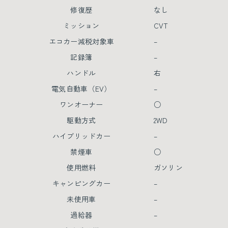
修復歴
なし
ミッション
CVT
エコカー減税対象車
–
記録簿
–
ハンドル
右
電気自動車（EV）
–
ワンオーナー
○
駆動方式
2WD
ハイブリッドカー
–
禁煙車
○
使用燃料
ガソリン
キャンピングカー
–
未使用車
–
過給器
–