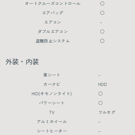
オートクルーズコントロール
○
エアバッグ
○
エアコン
–
ダブルエアコン
○
盗難防止システム
○
外装・内装
革シート
–
カーナビ
HDD
HID(キセノンライト)
○
パワーシート
○
TV
フルセグ
アルミホイール
–
シートヒーター
–