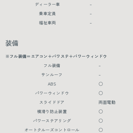
ディーラー車
–
乗車定員
–
福祉車両
–
装備
※フル装備＝エアコン＋パワステ＋パワーウィンドウ
フル装備
–
サンルーフ
–
ABS
○
パワーウィンドウ
○
スライドドア
両面電動
横滑り防止装置
○
パワーステアリング
○
オートクルーズコントロール
○