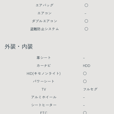
エアバッグ
○
エアコン
–
ダブルエアコン
○
盗難防止システム
○
外装・内装
革シート
–
カーナビ
HDD
HID(キセノンライト)
○
パワーシート
○
TV
フルセグ
アルミホイール
–
シートヒーター
–
ETC
○