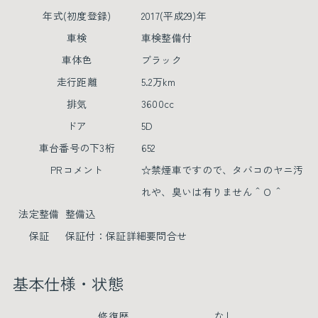
年式(初度登録)
2017(平成29)年
車検
車検整備付
車体色
ブラック
走行距離
5.2万km
排気
3600cc
ドア
5D
車台番号の下3桁
652
PRコメント
☆禁煙車ですので、タバコのヤニ汚
れや、臭いは有りません＾Ｏ＾
法定整備
整備込
保証
保証付：保証詳細要問合せ
基本仕様・状態
修復歴
なし