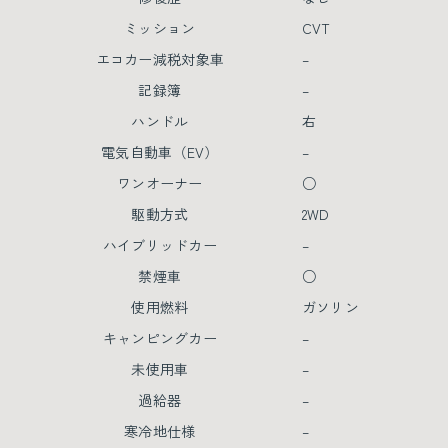
ミッション
CVT
エコカー減税対象車
–
記録簿
–
ハンドル
右
電気自動車（EV）
–
ワンオーナー
○
駆動方式
2WD
ハイブリッドカー
–
禁煙車
○
使用燃料
ガソリン
キャンピングカー
–
未使用車
–
過給器
–
寒冷地仕様
–