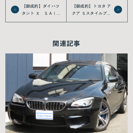
【御成約】ダイハツ
【御成約】トヨタ ア
タント Ｘ ＳＡＩ
クア Ｓスタイルブラ
ＩＩ ナビＴＶ Ｅ
ック 純正ナビ フ
ＴＣ パワースライ
ルセグＴＶ スマー
ド スマキー
トキー
関連記事